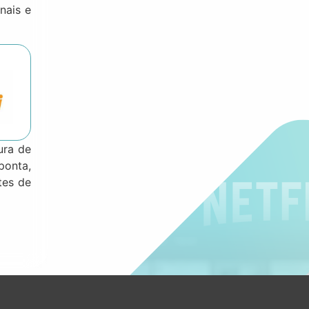
nais e
ura de
onta,
tes de