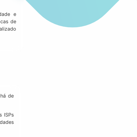
idade e
icas de
alizado
 há de
s ISPs
idades