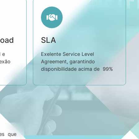
load
SLA
 e
Exelente Service Level
nexão
Agreement, garantindo
disponibilidade acima de 99%
tes que