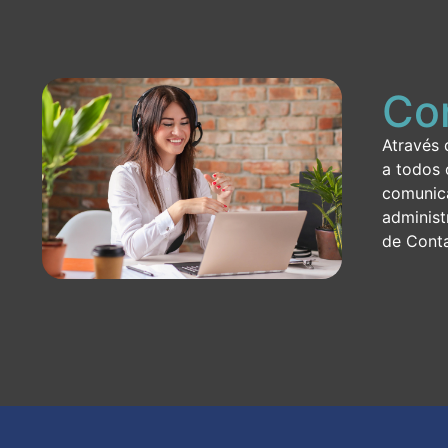
Con
Através 
a todos 
comunica
administ
de Conta